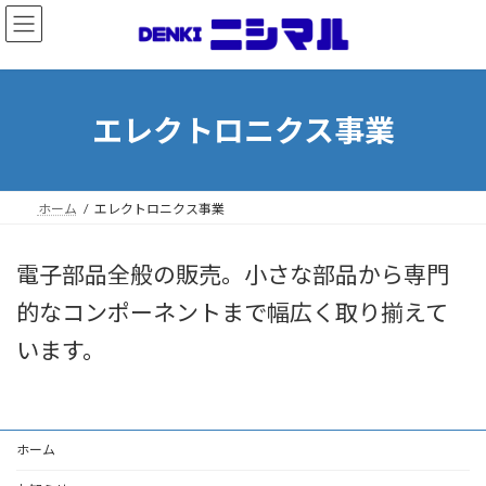
コ
ナ
ン
ビ
テ
ゲ
ン
ー
ツ
シ
へ
ョ
エレクトロニクス事業
ス
ン
キ
に
ッ
移
プ
動
ホーム
エレクトロニクス事業
電子部品全般の販売。小さな部品から専門
的なコンポーネントまで幅広く取り揃えて
います。
ホーム