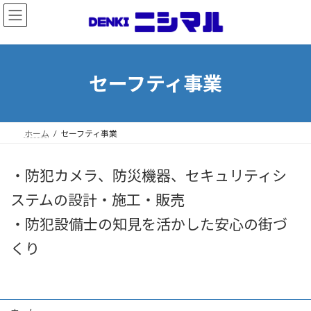
コ
ナ
ン
ビ
テ
ゲ
ン
ー
ツ
シ
へ
ョ
セーフティ事業
ス
ン
キ
に
ッ
移
プ
動
ホーム
セーフティ事業
・防犯カメラ、防災機器、セキュリティシ
ステムの設計・施工・販売
・防犯設備士の知見を活かした安心の街づ
くり